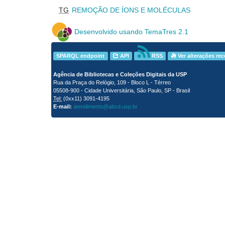
TG
REMOÇÃO DE ÍONS E MOLÉCULAS
Desenvolvido usando TemaTres 2.1
SPARQL endpoint
API
RSS
Ver alterações re
Agência de Bibliotecas e Coleções Digitais da USP
Rua da Praça do Relógio, 109 - Bloco L - Térreo
05508-900 - Cidade Universitária, São Paulo, SP - Brasil
Tel:
(0xx11) 3091-4195
E-mail:
atendimento@abcd.usp.br