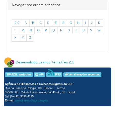
Navegar por ordem alfabética
0-9
A
B
C
D
E
F
G
H
I
J
K
L
M
N
O
P
Q
R
S
T
U
V
W
X
Y
Z
Desenvolvido usando TemaTres 2.1
SPARQL endpoint
API
RSS
Ver alterações recentes
Agência de Bibliotecas e Coleções Digitais da USP
Rua da Praça do Relógio, 109 - Bloco L - Térreo
05508-900 - Cidade Universitária, São Paulo, SP - Brasil
Tel:
(0xx11) 3091-4195
E-mail:
atendimento@abcd.usp.br