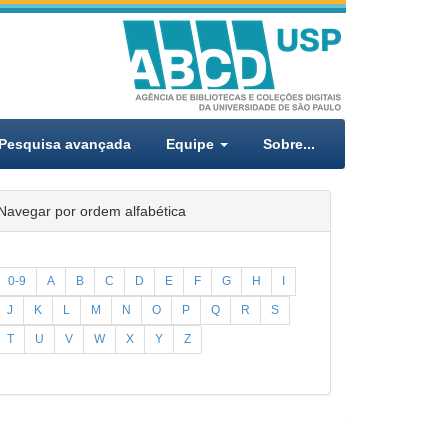
Pesquisa avançada
Equipe
Sobre...
Navegar por ordem alfabética
0-9
A
B
C
D
E
F
G
H
I
J
K
L
M
N
O
P
Q
R
S
T
U
V
W
X
Y
Z