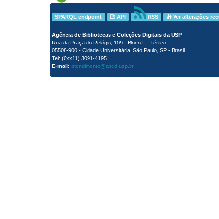
SPARQL endpoint
API
RSS
Ver alterações re
Agência de Bibliotecas e Coleções Digitais da USP
Rua da Praça do Relógio, 109 - Bloco L - Térreo
05508-900 - Cidade Universitária, São Paulo, SP - Brasil
Tel:
(0xx11) 3091-4195
E-mail:
atendimento@abcd.usp.br