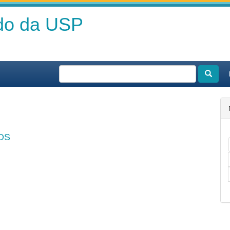
ado da USP
OS