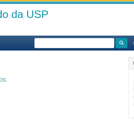
ado da USP
OS