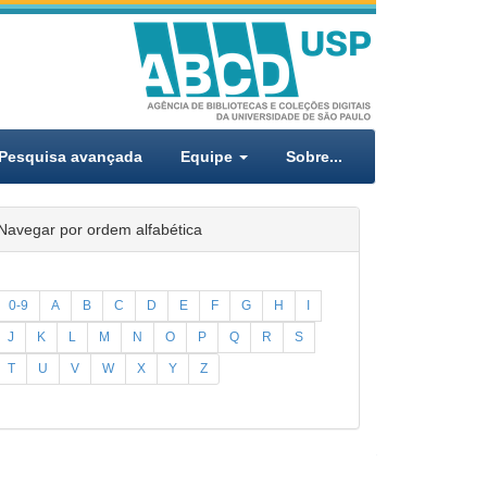
Pesquisa avançada
Equipe
Sobre...
Navegar por ordem alfabética
0-9
A
B
C
D
E
F
G
H
I
J
K
L
M
N
O
P
Q
R
S
T
U
V
W
X
Y
Z