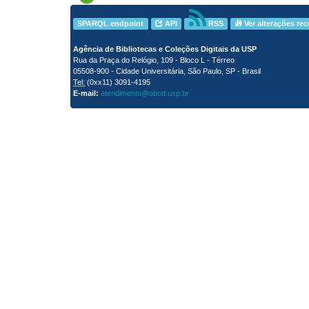
SPARQL endpoint
API
RSS
Ver alterações re
Agência de Bibliotecas e Coleções Digitais da USP
Rua da Praça do Relógio, 109 - Bloco L - Térreo
05508-900 - Cidade Universitária, São Paulo, SP - Brasil
Tel:
(0xx11) 3091-4195
E-mail:
atendimento@abcd.usp.br