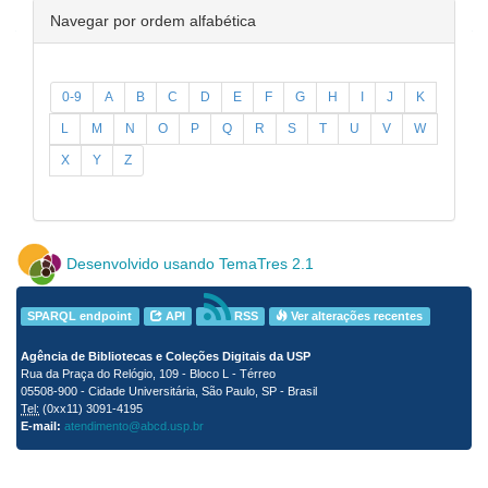
Navegar por ordem alfabética
0-9
A
B
C
D
E
F
G
H
I
J
K
L
M
N
O
P
Q
R
S
T
U
V
W
X
Y
Z
Desenvolvido usando TemaTres 2.1
SPARQL endpoint
API
RSS
Ver alterações recentes
Agência de Bibliotecas e Coleções Digitais da USP
Rua da Praça do Relógio, 109 - Bloco L - Térreo
05508-900 - Cidade Universitária, São Paulo, SP - Brasil
Tel:
(0xx11) 3091-4195
E-mail:
atendimento@abcd.usp.br