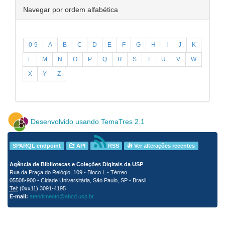
Navegar por ordem alfabética
0-9
A
B
C
D
E
F
G
H
I
J
K
L
M
N
O
P
Q
R
S
T
U
V
W
X
Y
Z
Desenvolvido usando TemaTres 2.1
SPARQL endpoint
API
RSS
Ver alterações recentes
Agência de Bibliotecas e Coleções Digitais da USP
Rua da Praça do Relógio, 109 - Bloco L - Térreo
05508-900 - Cidade Universitária, São Paulo, SP - Brasil
Tel:
(0xx11) 3091-4195
E-mail:
atendimento@abcd.usp.br