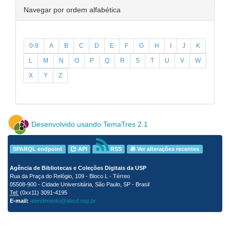
Navegar por ordem alfabética
0-9
A
B
C
D
E
F
G
H
I
J
K
L
M
N
O
P
Q
R
S
T
U
V
W
X
Y
Z
Desenvolvido usando TemaTres 2.1
SPARQL endpoint
API
RSS
Ver alterações recentes
Agência de Bibliotecas e Coleções Digitais da USP
Rua da Praça do Relógio, 109 - Bloco L - Térreo
05508-900 - Cidade Universitária, São Paulo, SP - Brasil
Tel:
(0xx11) 3091-4195
E-mail:
atendimento@abcd.usp.br