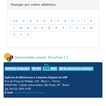
Navegar por ordem alfabética
0-9
A
B
C
D
E
F
G
H
I
J
K
L
M
N
O
P
Q
R
S
T
U
V
W
X
Y
Z
Desenvolvido usando TemaTres 2.1
SPARQL endpoint
API
RSS
Ver alterações recentes
Agência de Bibliotecas e Coleções Digitais da USP
Rua da Praça do Relógio, 109 - Bloco L - Térreo
05508-900 - Cidade Universitária, São Paulo, SP - Brasil
Tel:
(0xx11) 3091-4195
E-mail:
atendimento@abcd.usp.br