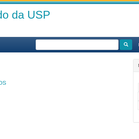
ado da USP
OS