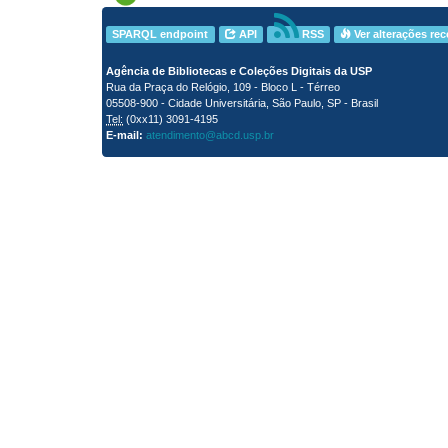
SPARQL endpoint
API
RSS
Ver alterações re
Agência de Bibliotecas e Coleções Digitais da USP
Rua da Praça do Relógio, 109 - Bloco L - Térreo
05508-900 - Cidade Universitária, São Paulo, SP - Brasil
Tel:
(0xx11) 3091-4195
E-mail:
atendimento@abcd.usp.br