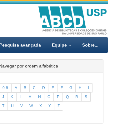
Pesquisa avançada
Equipe
Sobre...
Navegar por ordem alfabética
0-9
A
B
C
D
E
F
G
H
I
J
K
L
M
N
O
P
Q
R
S
T
U
V
W
X
Y
Z