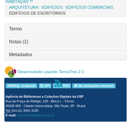
HABITAÇÃO **
ARQUITETURA
EDIFÍCIOS
EDIFÍCIOS COMERCIAIS
EDIFÍCIOS DE ESCRITÓRIOS
Termo
Notas (1)
Metadados
Desenvolvido usando TemaTres 2.1
SPARQL endpoint
API
RSS
Ver alterações recentes
Agência de Bibliotecas e Coleções Digitais da USP
Rua da Praça do Relógio, 109 - Bloco L - Térreo
05508-900 - Cidade Universitária, São Paulo, SP - Brasil
Tel:
(0xx11) 3091-4195
E-mail:
atendimento@abcd.usp.br