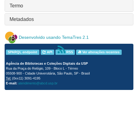
Termo
Metadados
Desenvolvido usando TemaTres 2.1
SPARQL endpoint
API
RSS
Ver alterações recentes
Agência de Bibliotecas e Coleções Digitais da USP
Rua da Praça do Relógio, 109 - Bloco L - Térreo
05508-900 - Cidade Universitária, São Paulo, SP - Brasil
Tel:
(0xx11) 3091-4195
E-mail:
atendimento@abcd.usp.br