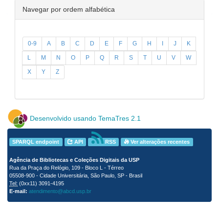
Navegar por ordem alfabética
0-9
A
B
C
D
E
F
G
H
I
J
K
L
M
N
O
P
Q
R
S
T
U
V
W
X
Y
Z
Desenvolvido usando TemaTres 2.1
SPARQL endpoint
API
RSS
Ver alterações recentes
Agência de Bibliotecas e Coleções Digitais da USP
Rua da Praça do Relógio, 109 - Bloco L - Térreo
05508-900 - Cidade Universitária, São Paulo, SP - Brasil
Tel:
(0xx11) 3091-4195
E-mail:
atendimento@abcd.usp.br