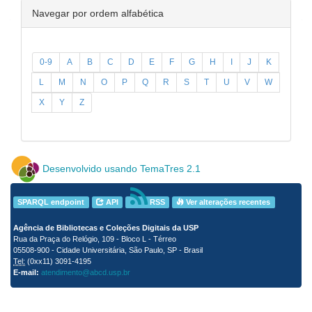
Navegar por ordem alfabética
0-9
A
B
C
D
E
F
G
H
I
J
K
L
M
N
O
P
Q
R
S
T
U
V
W
X
Y
Z
Desenvolvido usando TemaTres 2.1
SPARQL endpoint
API
RSS
Ver alterações recentes
Agência de Bibliotecas e Coleções Digitais da USP
Rua da Praça do Relógio, 109 - Bloco L - Térreo
05508-900 - Cidade Universitária, São Paulo, SP - Brasil
Tel:
(0xx11) 3091-4195
E-mail:
atendimento@abcd.usp.br