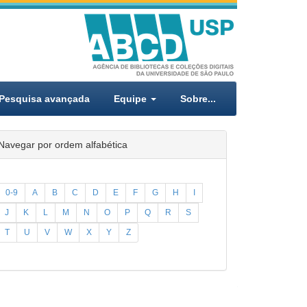
Pesquisa avançada
Equipe
Sobre...
Navegar por ordem alfabética
0-9
A
B
C
D
E
F
G
H
I
J
K
L
M
N
O
P
Q
R
S
T
U
V
W
X
Y
Z