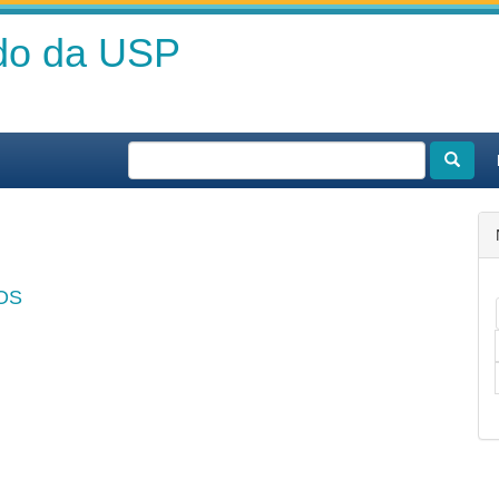
ado da USP
OS