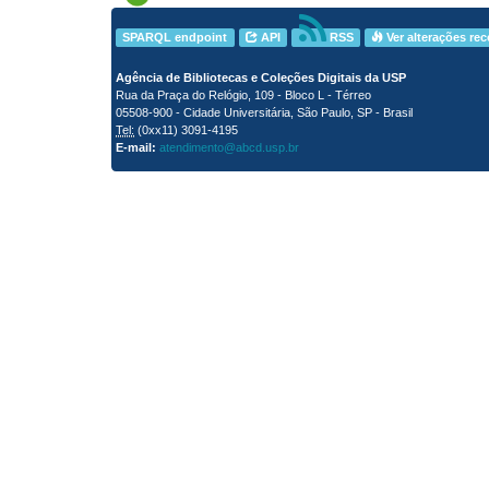
SPARQL endpoint
API
RSS
Ver alterações re
Agência de Bibliotecas e Coleções Digitais da USP
Rua da Praça do Relógio, 109 - Bloco L - Térreo
05508-900 - Cidade Universitária, São Paulo, SP - Brasil
Tel:
(0xx11) 3091-4195
E-mail:
atendimento@abcd.usp.br