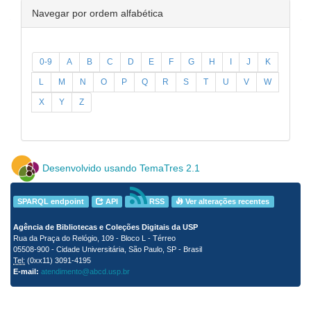
Navegar por ordem alfabética
0-9
A
B
C
D
E
F
G
H
I
J
K
L
M
N
O
P
Q
R
S
T
U
V
W
X
Y
Z
Desenvolvido usando TemaTres 2.1
SPARQL endpoint
API
RSS
Ver alterações recentes
Agência de Bibliotecas e Coleções Digitais da USP
Rua da Praça do Relógio, 109 - Bloco L - Térreo
05508-900 - Cidade Universitária, São Paulo, SP - Brasil
Tel:
(0xx11) 3091-4195
E-mail:
atendimento@abcd.usp.br