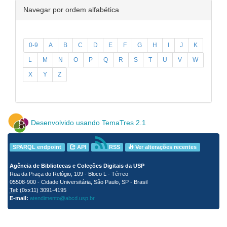
Navegar por ordem alfabética
0-9
A
B
C
D
E
F
G
H
I
J
K
L
M
N
O
P
Q
R
S
T
U
V
W
X
Y
Z
Desenvolvido usando TemaTres 2.1
SPARQL endpoint
API
RSS
Ver alterações recentes
Agência de Bibliotecas e Coleções Digitais da USP
Rua da Praça do Relógio, 109 - Bloco L - Térreo
05508-900 - Cidade Universitária, São Paulo, SP - Brasil
Tel:
(0xx11) 3091-4195
E-mail:
atendimento@abcd.usp.br