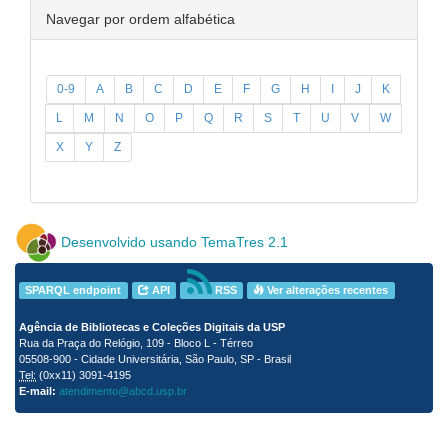
Navegar por ordem alfabética
0-9
A
B
C
D
E
F
G
H
I
J
K
L
M
N
O
P
Q
R
S
T
U
V
W
X
Y
Z
Desenvolvido usando TemaTres 2.1
SPARQL endpoint
API
RSS
Ver alterações recentes
Agência de Bibliotecas e Coleções Digitais da USP
Rua da Praça do Relógio, 109 - Bloco L - Térreo
05508-900 - Cidade Universitária, São Paulo, SP - Brasil
Tel:
(0xx11) 3091-4195
E-mail:
atendimento@abcd.usp.br