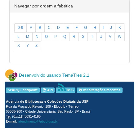
Navegar por ordem alfabética
0-9
A
B
C
D
E
F
G
H
I
J
K
L
M
N
O
P
Q
R
S
T
U
V
W
X
Y
Z
Desenvolvido usando TemaTres 2.1
SPARQL endpoint
API
RSS
Ver alterações recentes
Agência de Bibliotecas e Coleções Digitais da USP
Rua da Praça do Relógio, 109 - Bloco L - Térreo
05508-900 - Cidade Universitária, São Paulo, SP - Brasil
Tel:
(0xx11) 3091-4195
E-mail:
atendimento@abcd.usp.br