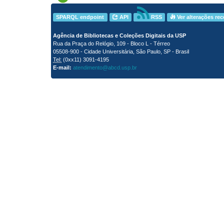
SPARQL endpoint
API
RSS
Ver alterações re
Agência de Bibliotecas e Coleções Digitais da USP
Rua da Praça do Relógio, 109 - Bloco L - Térreo
05508-900 - Cidade Universitária, São Paulo, SP - Brasil
Tel:
(0xx11) 3091-4195
E-mail:
atendimento@abcd.usp.br