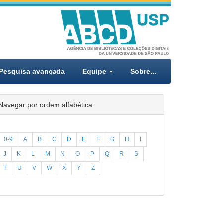
Pesquisa avançada
Equipe
Sobre...
Navegar por ordem alfabética
0-9
A
B
C
D
E
F
G
H
I
J
K
L
M
N
O
P
Q
R
S
T
U
V
W
X
Y
Z