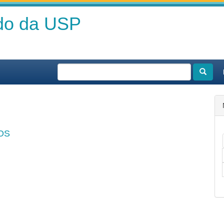
ado da USP
OS