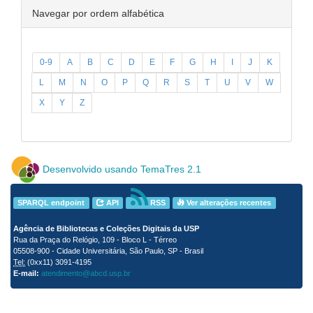
Navegar por ordem alfabética
0-9
A
B
C
D
E
F
G
H
I
J
K
L
M
N
O
P
Q
R
S
T
U
V
W
X
Y
Z
Desenvolvido usando TemaTres 2.1
SPARQL endpoint
API
RSS
Ver alterações recentes
Agência de Bibliotecas e Coleções Digitais da USP
Rua da Praça do Relógio, 109 - Bloco L - Térreo
05508-900 - Cidade Universitária, São Paulo, SP - Brasil
Tel:
(0xx11) 3091-4195
E-mail:
atendimento@abcd.usp.br