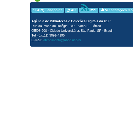
SPARQL endpoint
API
RSS
Ver alterações re
Agência de Bibliotecas e Coleções Digitais da USP
Rua da Praça do Relógio, 109 - Bloco L - Térreo
05508-900 - Cidade Universitária, São Paulo, SP - Brasil
Tel:
(0xx11) 3091-4195
E-mail:
atendimento@abcd.usp.br