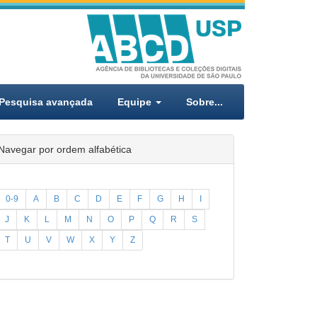
Pesquisa avançada
Equipe
Sobre...
Navegar por ordem alfabética
0-9
A
B
C
D
E
F
G
H
I
J
K
L
M
N
O
P
Q
R
S
T
U
V
W
X
Y
Z