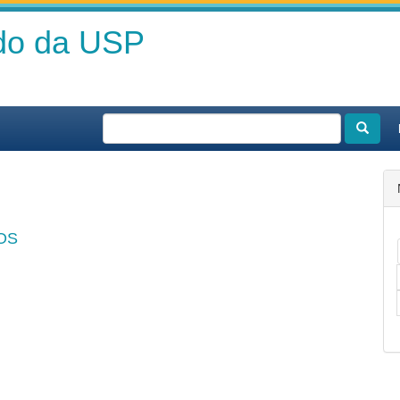
ado da USP
OS