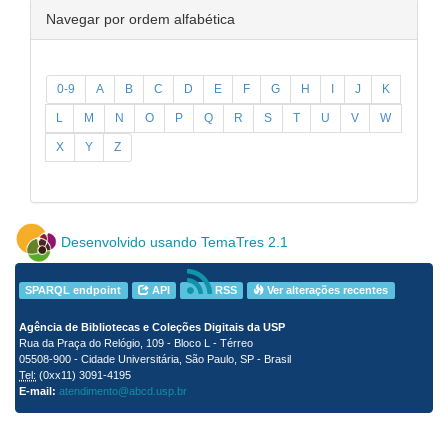
Navegar por ordem alfabética
0-9
A
B
C
D
E
F
G
H
I
J
K
L
M
N
O
P
Q
R
S
T
U
V
W
X
Y
Z
Desenvolvido usando TemaTres 2.1
SPARQL endpoint
API
RSS
Ver alterações recentes
Agência de Bibliotecas e Coleções Digitais da USP
Rua da Praça do Relógio, 109 - Bloco L - Térreo
05508-900 - Cidade Universitária, São Paulo, SP - Brasil
Tel:
(0xx11) 3091-4195
E-mail:
atendimento@abcd.usp.br