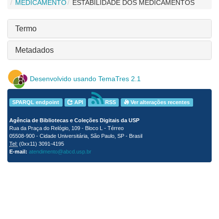
MEDICAMENTO
ESTABILIDADE DOS MEDICAMENTOS
Termo
Metadados
Desenvolvido usando TemaTres 2.1
SPARQL endpoint
API
RSS
Ver alterações recentes
Agência de Bibliotecas e Coleções Digitais da USP
Rua da Praça do Relógio, 109 - Bloco L - Térreo
05508-900 - Cidade Universitária, São Paulo, SP - Brasil
Tel:
(0xx11) 3091-4195
E-mail:
atendimento@abcd.usp.br