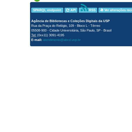
SPARQL endpoint
API
RSS
Ver alterações re
Agência de Bibliotecas e Coleções Digitais da USP
Rua da Praça do Relógio, 109 - Bloco L - Térreo
05508-900 - Cidade Universitária, São Paulo, SP - Brasil
Tel:
(0xx11) 3091-4195
E-mail:
atendimento@abcd.usp.br