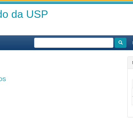
ado da USP
OS