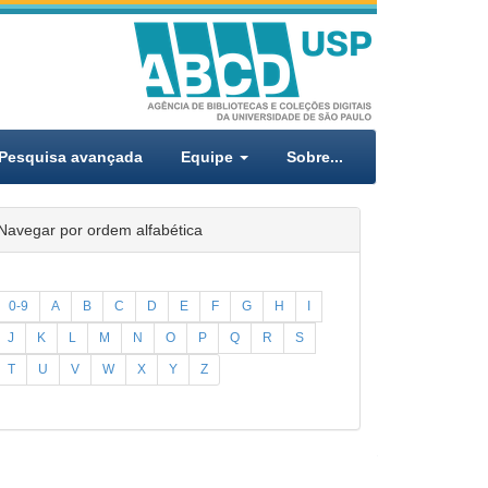
Pesquisa avançada
Equipe
Sobre...
Navegar por ordem alfabética
0-9
A
B
C
D
E
F
G
H
I
J
K
L
M
N
O
P
Q
R
S
T
U
V
W
X
Y
Z