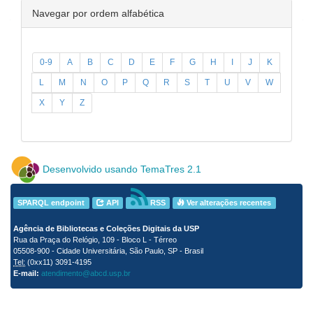
Navegar por ordem alfabética
0-9
A
B
C
D
E
F
G
H
I
J
K
L
M
N
O
P
Q
R
S
T
U
V
W
X
Y
Z
Desenvolvido usando TemaTres 2.1
SPARQL endpoint
API
RSS
Ver alterações recentes
Agência de Bibliotecas e Coleções Digitais da USP
Rua da Praça do Relógio, 109 - Bloco L - Térreo
05508-900 - Cidade Universitária, São Paulo, SP - Brasil
Tel:
(0xx11) 3091-4195
E-mail:
atendimento@abcd.usp.br