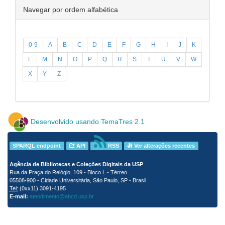
Navegar por ordem alfabética
0-9
A
B
C
D
E
F
G
H
I
J
K
L
M
N
O
P
Q
R
S
T
U
V
W
X
Y
Z
Desenvolvido usando TemaTres 2.1
SPARQL endpoint
API
RSS
Ver alterações recentes
Agência de Bibliotecas e Coleções Digitais da USP
Rua da Praça do Relógio, 109 - Bloco L - Térreo
05508-900 - Cidade Universitária, São Paulo, SP - Brasil
Tel:
(0xx11) 3091-4195
E-mail:
atendimento@abcd.usp.br