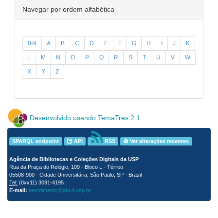
Navegar por ordem alfabética
0-9
A
B
C
D
E
F
G
H
I
J
K
L
M
N
O
P
Q
R
S
T
U
V
W
X
Y
Z
Desenvolvido usando TemaTres 2.1
SPARQL endpoint
API
RSS
Ver alterações recentes
Agência de Bibliotecas e Coleções Digitais da USP
Rua da Praça do Relógio, 109 - Bloco L - Térreo
05508-900 - Cidade Universitária, São Paulo, SP - Brasil
Tel:
(0xx11) 3091-4195
E-mail:
atendimento@abcd.usp.br