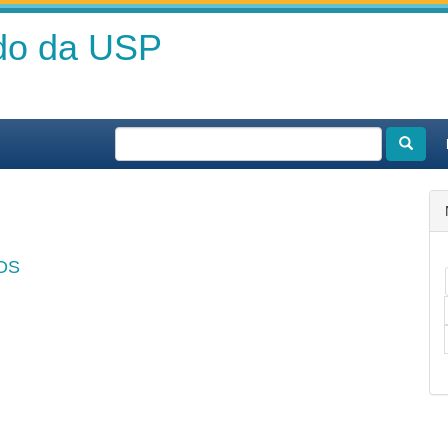
ado da USP
OS