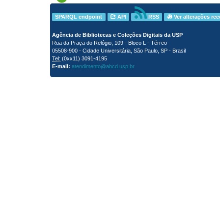
SPARQL endpoint
API
RSS
Ver alterações re
Agência de Bibliotecas e Coleções Digitais da USP
Rua da Praça do Relógio, 109 - Bloco L - Térreo
05508-900 - Cidade Universitária, São Paulo, SP - Brasil
Tel:
(0xx11) 3091-4195
E-mail:
atendimento@abcd.usp.br