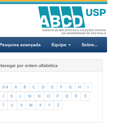
Pesquisa avançada
Equipe
Sobre...
Navegar por ordem alfabética
0-9
A
B
C
D
E
F
G
H
I
J
K
L
M
N
O
P
Q
R
S
T
U
V
W
X
Y
Z