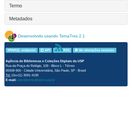
Termo
Metadados
Desenvolvido usando TemaTres 2.1
SPARQL endpoint
API
RSS
Ver alterações recentes
Agência de Bibliotecas e Coleções Digitais da USP
Rua da Praça do Relógio, 109 - Bloco L - Térreo
05508-900 - Cidade Universitária, São Paulo, SP - Brasil
Tel:
(0xx11) 3091-4195
E-mail:
atendimento@abcd.usp.br