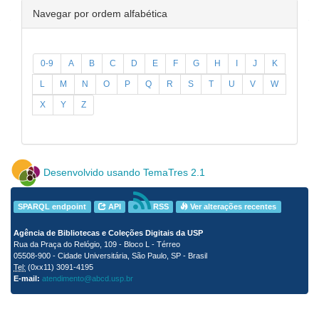
Navegar por ordem alfabética
0-9
A
B
C
D
E
F
G
H
I
J
K
L
M
N
O
P
Q
R
S
T
U
V
W
X
Y
Z
Desenvolvido usando TemaTres 2.1
SPARQL endpoint
API
RSS
Ver alterações recentes
Agência de Bibliotecas e Coleções Digitais da USP
Rua da Praça do Relógio, 109 - Bloco L - Térreo
05508-900 - Cidade Universitária, São Paulo, SP - Brasil
Tel:
(0xx11) 3091-4195
E-mail:
atendimento@abcd.usp.br