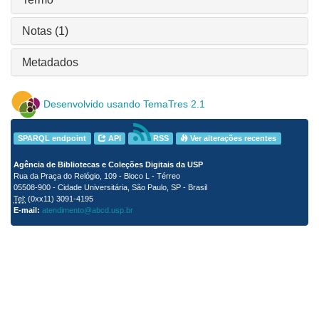
Notas (1)
Metadados
Desenvolvido usando TemaTres 2.1
SPARQL endpoint
API
RSS
Ver alterações recentes
Agência de Bibliotecas e Coleções Digitais da USP
Rua da Praça do Relógio, 109 - Bloco L - Térreo
05508-900 - Cidade Universitária, São Paulo, SP - Brasil
Tel:
(0xx11) 3091-4195
E-mail:
atendimento@abcd.usp.br