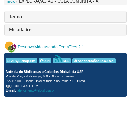
Início
EXPLORAÇÃO AGRÍCOLA COMUNITÁRIA
Termo
Metadados
Desenvolvido usando TemaTres 2.1
SPARQL endpoint
API
RSS
Ver alterações recentes
Agência de Bibliotecas e Coleções Digitais da USP
Rua da Praça do Relógio, 109 - Bloco L - Térreo
05508-900 - Cidade Universitária, São Paulo, SP - Brasil
Tel:
(0xx11) 3091-4195
E-mail:
atendimento@abcd.usp.br