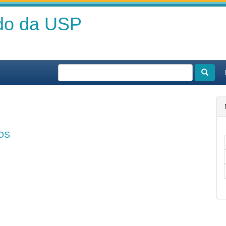
ado da USP
OS