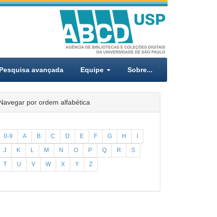
Pesquisa avançada
Equipe
Sobre...
Navegar por ordem alfabética
0-9
A
B
C
D
E
F
G
H
I
J
K
L
M
N
O
P
Q
R
S
T
U
V
W
X
Y
Z