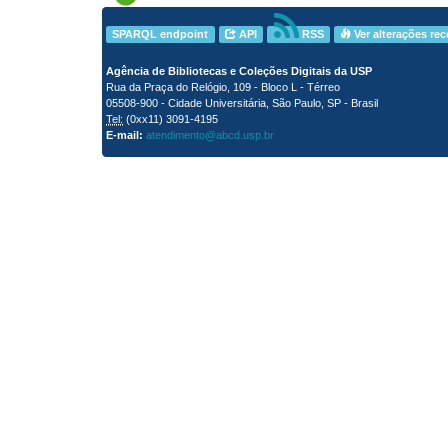
SPARQL endpoint
API
RSS
Ver alterações re
Agência de Bibliotecas e Coleções Digitais da USP
Rua da Praça do Relógio, 109 - Bloco L - Térreo
05508-900 - Cidade Universitária, São Paulo, SP - Brasil
Tel:
(0xx11) 3091-4195
E-mail:
atendimento@abcd.usp.br