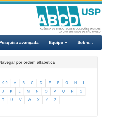
Pesquisa avançada
Equipe
Sobre...
Navegar por ordem alfabética
0-9
A
B
C
D
E
F
G
H
I
J
K
L
M
N
O
P
Q
R
S
T
U
V
W
X
Y
Z