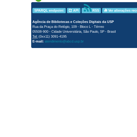
SPARQL endpoint
API
RSS
Ver alterações re
Agência de Bibliotecas e Coleções Digitais da USP
Rua da Praça do Relógio, 109 - Bloco L - Térreo
05508-900 - Cidade Universitária, São Paulo, SP - Brasil
Tel:
(0xx11) 3091-4195
E-mail:
atendimento@abcd.usp.br