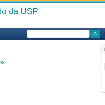
ado da USP
OS