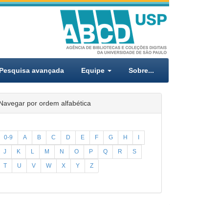
Pesquisa avançada
Equipe
Sobre...
Navegar por ordem alfabética
0-9
A
B
C
D
E
F
G
H
I
J
K
L
M
N
O
P
Q
R
S
T
U
V
W
X
Y
Z