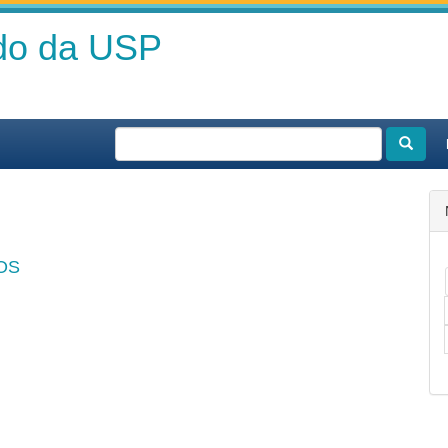
ado da USP
OS