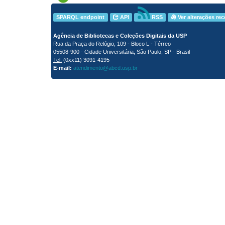
SPARQL endpoint
API
RSS
Ver alterações re
Agência de Bibliotecas e Coleções Digitais da USP
Rua da Praça do Relógio, 109 - Bloco L - Térreo
05508-900 - Cidade Universitária, São Paulo, SP - Brasil
Tel:
(0xx11) 3091-4195
E-mail:
atendimento@abcd.usp.br