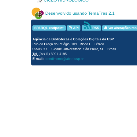
Desenvolvido usando TemaTres 2.1
SPARQL endpoint
API
RSS
Ver alterações re
Agência de Bibliotecas e Coleções Digitais da USP
Rua da Praça do Relógio, 109 - Bloco L - Térreo
05508-900 - Cidade Universitária, São Paulo, SP - Brasil
Tel:
(0xx11) 3091-4195
E-mail:
atendimento@abcd.usp.br