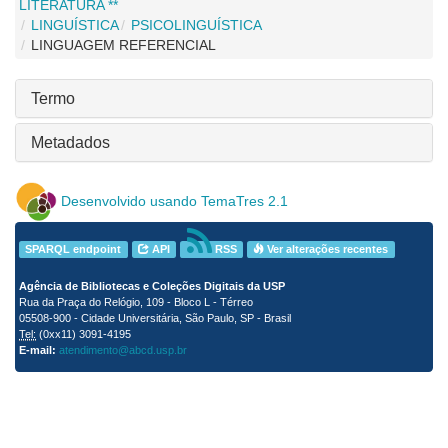
LITERATURA **
LINGUÍSTICA
PSICOLINGUÍSTICA
LINGUAGEM REFERENCIAL
Termo
Metadados
Desenvolvido usando TemaTres 2.1
SPARQL endpoint
API
RSS
Ver alterações recentes
Agência de Bibliotecas e Coleções Digitais da USP
Rua da Praça do Relógio, 109 - Bloco L - Térreo
05508-900 - Cidade Universitária, São Paulo, SP - Brasil
Tel:
(0xx11) 3091-4195
E-mail:
atendimento@abcd.usp.br