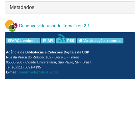
Metadados
Desenvolvido usando TemaTres 2.1
SPARQL endpoint
API
RSS
Ver alterações recentes
Agência de Bibliotecas e Coleções Digitais da USP
Rua da Praça do Relógio, 109 - Bloco L - Térreo
05508-900 - Cidade Universitária, São Paulo, SP - Brasil
Tel:
(0xx11) 3091-4195
E-mail:
atendimento@abcd.usp.br