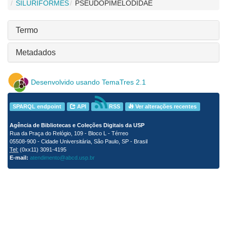
SILURIFORMES
PSEUDOPIMELODIDAE
Termo
Metadados
Desenvolvido usando TemaTres 2.1
SPARQL endpoint
API
RSS
Ver alterações recentes
Agência de Bibliotecas e Coleções Digitais da USP
Rua da Praça do Relógio, 109 - Bloco L - Térreo
05508-900 - Cidade Universitária, São Paulo, SP - Brasil
Tel:
(0xx11) 3091-4195
E-mail:
atendimento@abcd.usp.br