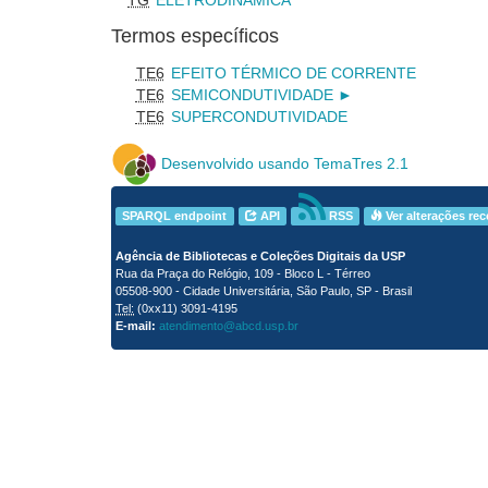
Termos específicos
TE6
EFEITO TÉRMICO DE CORRENTE
TE6
SEMICONDUTIVIDADE
►
TE6
SUPERCONDUTIVIDADE
Desenvolvido usando TemaTres 2.1
SPARQL endpoint
API
RSS
Ver alterações re
Agência de Bibliotecas e Coleções Digitais da USP
Rua da Praça do Relógio, 109 - Bloco L - Térreo
05508-900 - Cidade Universitária, São Paulo, SP - Brasil
Tel:
(0xx11) 3091-4195
E-mail:
atendimento@abcd.usp.br