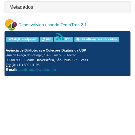
Metadados
Desenvolvido usando TemaTres 2.1
SPARQL endpoint
API
RSS
Ver alterações recentes
Agência de Bibliotecas e Coleções Digitais da USP
Rua da Praça do Relógio, 109 - Bloco L - Térreo
05508-900 - Cidade Universitária, São Paulo, SP - Brasil
Tel:
(0xx11) 3091-4195
E-mail:
atendimento@abcd.usp.br