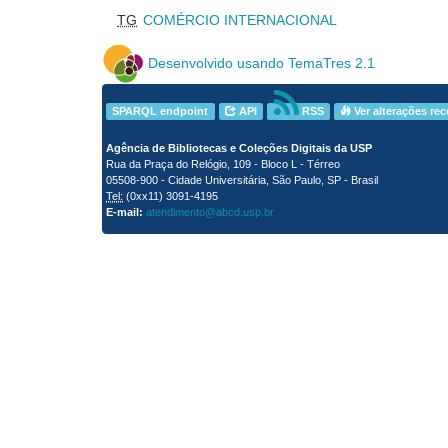
TG
COMÉRCIO INTERNACIONAL
Desenvolvido usando TemaTres 2.1
SPARQL endpoint
API
RSS
Ver alterações re
Agência de Bibliotecas e Coleções Digitais da USP
Rua da Praça do Relógio, 109 - Bloco L - Térreo
05508-900 - Cidade Universitária, São Paulo, SP - Brasil
Tel:
(0xx11) 3091-4195
E-mail:
atendimento@abcd.usp.br