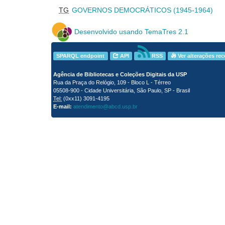
TG
GOVERNOS DEMOCRÁTICOS (1945-1964)
Desenvolvido usando TemaTres 2.1
SPARQL endpoint
API
RSS
Ver alterações re
Agência de Bibliotecas e Coleções Digitais da USP
Rua da Praça do Relógio, 109 - Bloco L - Térreo
05508-900 - Cidade Universitária, São Paulo, SP - Brasil
Tel:
(0xx11) 3091-4195
E-mail:
atendimento@abcd.usp.br