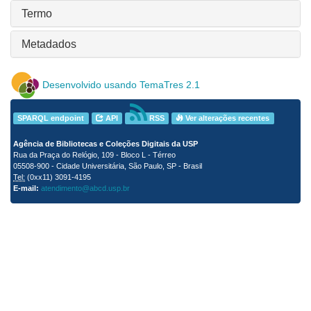
Termo
Metadados
Desenvolvido usando TemaTres 2.1
SPARQL endpoint
API
RSS
Ver alterações recentes
Agência de Bibliotecas e Coleções Digitais da USP
Rua da Praça do Relógio, 109 - Bloco L - Térreo
05508-900 - Cidade Universitária, São Paulo, SP - Brasil
Tel:
(0xx11) 3091-4195
E-mail:
atendimento@abcd.usp.br