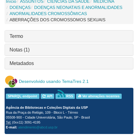
Início
ASSUNTOS
CIÊNCIAS DA SAÚDE
MEDICINA
DOENÇAS
DOENÇAS NEONATAIS E ANORMALIDADES
ANORMALIDADES CROMOSSÔMICAS
ABERRAÇÕES DOS CROMOSSOMOS SEXUAIS
Termo
Notas (1)
Metadados
Desenvolvido usando TemaTres 2.1
SPARQL endpoint
API
RSS
Ver alterações recentes
Agência de Bibliotecas e Coleções Digitais da USP
Rua da Praça do Relógio, 109 - Bloco L - Térreo
05508-900 - Cidade Universitária, São Paulo, SP - Brasil
Tel:
(0xx11) 3091-4195
E-mail:
atendimento@abcd.usp.br