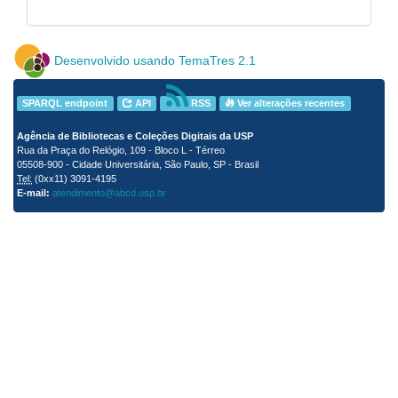
Desenvolvido usando TemaTres 2.1
SPARQL endpoint
API
RSS
Ver alterações recentes
Agência de Bibliotecas e Coleções Digitais da USP
Rua da Praça do Relógio, 109 - Bloco L - Térreo
05508-900 - Cidade Universitária, São Paulo, SP - Brasil
Tel:
(0xx11) 3091-4195
E-mail:
atendimento@abcd.usp.br