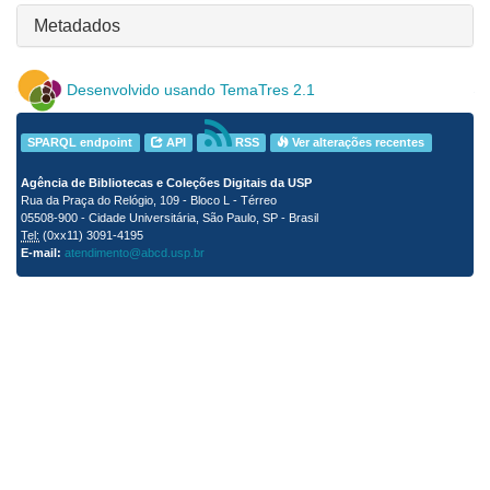
Metadados
Desenvolvido usando TemaTres 2.1
SPARQL endpoint
API
RSS
Ver alterações recentes
Agência de Bibliotecas e Coleções Digitais da USP
Rua da Praça do Relógio, 109 - Bloco L - Térreo
05508-900 - Cidade Universitária, São Paulo, SP - Brasil
Tel:
(0xx11) 3091-4195
E-mail:
atendimento@abcd.usp.br