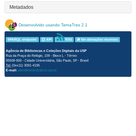
Metadados
Desenvolvido usando TemaTres 2.1
SPARQL endpoint
API
RSS
Ver alterações recentes
Agência de Bibliotecas e Coleções Digitais da USP
Rua da Praça do Relógio, 109 - Bloco L - Térreo
05508-900 - Cidade Universitária, São Paulo, SP - Brasil
Tel:
(0xx11) 3091-4195
E-mail:
atendimento@abcd.usp.br