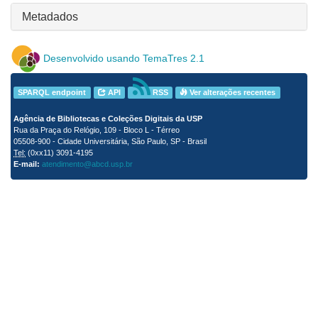
Metadados
Desenvolvido usando TemaTres 2.1
SPARQL endpoint
API
RSS
Ver alterações recentes
Agência de Bibliotecas e Coleções Digitais da USP
Rua da Praça do Relógio, 109 - Bloco L - Térreo
05508-900 - Cidade Universitária, São Paulo, SP - Brasil
Tel:
(0xx11) 3091-4195
E-mail:
atendimento@abcd.usp.br