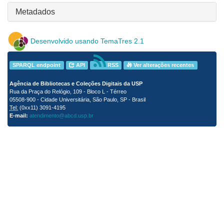
Metadados
Desenvolvido usando TemaTres 2.1
SPARQL endpoint
API
RSS
Ver alterações recentes
Agência de Bibliotecas e Coleções Digitais da USP
Rua da Praça do Relógio, 109 - Bloco L - Térreo
05508-900 - Cidade Universitária, São Paulo, SP - Brasil
Tel:
(0xx11) 3091-4195
E-mail:
atendimento@abcd.usp.br